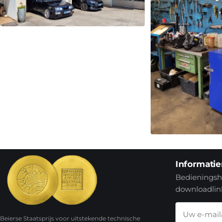
Informatie
Bedieningsha
downloadlin
Beierse Staatsprijs voor uitstekende technische