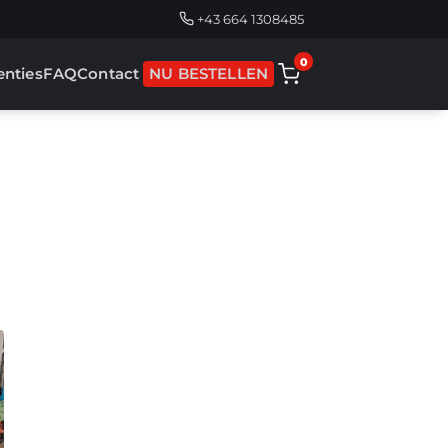
+43 664 1308485
0
enties
FAQ
Contact
NU BESTELLEN