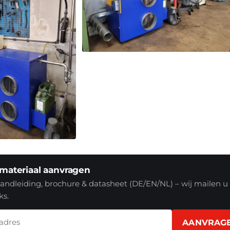
materiaal aanvragen
ndleiding, brochure & datasheet (DE/EN/NL) – wij mailen u
ks.
AANVRAG