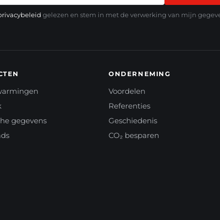
privacybeleid
gelezen en stem in met de verwerking van mijn gegev
CTEN
ONDERNEMING
rwarmingen
Voordelen
k
Referenties
che gegevens
Geschiedenis
ads
CO₂ besparen