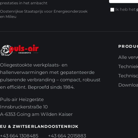
prestaties in het ambacht
Ik heb het
Oostenrijkse Staatsprijs voor Energieonderzoek
en Milieu
PRODU
Alle ve
Oliegestookte werkplaats- en
Technie
hallenverwarmingen met gepatenteerde
Technis
pulserende verbranding – compact, robuust
Downlo
en efficiënt. Beproefd sinds 1984.
Puls-air Heizgeräte
Innsbruckerstraße 10
A-6353 Going am Wilden Kaiser
EU & ZWITSERLAND
OOSTENRIJK
+43 664 1308485
+43 664 2015883