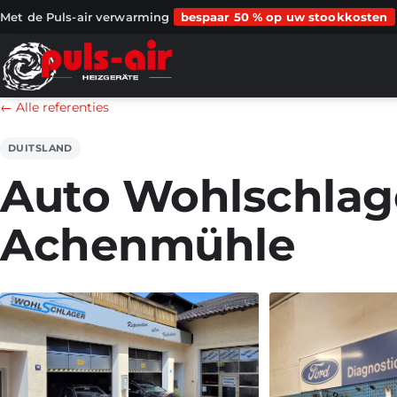
Met de Puls-air verwarming
bespaar 50 % op uw stookkosten
← Alle referenties
DUITSLAND
Auto Wohlschlag
Achenmühle