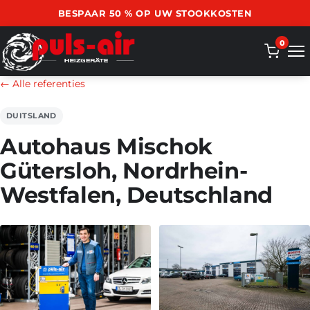
BESPAAR 50 % OP UW STOOKKOSTEN
0
← Alle referenties
DUITSLAND
Autohaus Mischok
Gütersloh, Nordrhein-
Westfalen, Deutschland