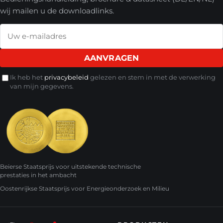
wij mailen u de downloadlinks.
AANVRAGEN
Ik heb het
privacybeleid
gelezen en stem in met de verwerking
van mijn gegevens.
Beierse Staatsprijs voor uitstekende technische
prestaties in het ambacht
Oostenrijkse Staatsprijs voor Energieonderzoek en Milieu