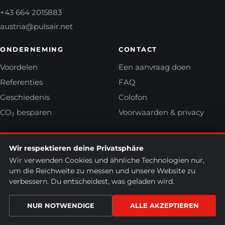
+43 664 2015883
austria@pulsair.net
ONDERNEMING
CONTACT
Voordelen
Een aanvraag doen
Referenties
FAQ
Geschiedenis
Colofon
CO₂ besparen
Voorwaarden & privacy
Wir respektieren deine Privatsphäre
Wir verwenden Cookies und ähnliche Technologien nur,
Colofon
Voorwaarden & privacy
um die Reichweite zu messen und unsere Website zu
Bestelformulier (PDF)
Online bestellen
Contact
verbessern. Du entscheidest, was geladen wird.
Bedieningshandleiding
Functiehandleiding
NUR NOTWENDIGE
ALLE AKZEPTIEREN
NL
© 2026 Puls-air Heizgeräte
Deze website draait op
SOFTCON CMS