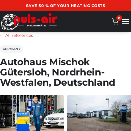
SAVE 50 % OF YOUR HEATING COSTS
0
← All references
GERMANY
Autohaus Mischok
Gütersloh, Nordrhein-
Westfalen, Deutschland